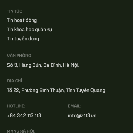
TIN TỨC
Tin hoạt động
Tin khoa học quân sự
Tin tuyển dụng
VĂN PHÒNG
Số 9, Hàng Bún, Ba Đình, Hà Nội.
ĐỊA CHỈ
Tổ 22, Phường Bình Thuận, Tỉnh Tuyên Quang
HOTLINE:
EMAIL:
+84 342 113 113
info@z113.vn
MẠNG XÃ HỘI: