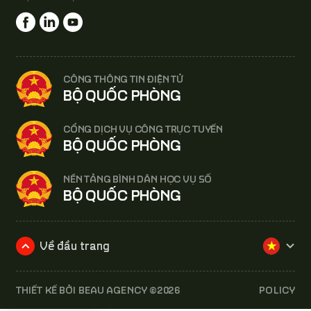
CÔNG THÔNG TIN ĐIỆN TỬ
BỘ QUỐC PHÒNG
CỔNG DỊCH VỤ CÔNG TRỰC TUYẾN
BỘ QUỐC PHÒNG
NỀN TẢNG BÌNH DÂN HỌC VỤ SỐ
BỘ QUỐC PHÒNG
THIẾT KẾ BỞI
BEAU AGENCY
©2026
POLICY