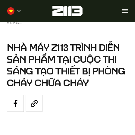
Nhảy
đến
NHÀ
TIN TỨC
nội
NHÀ MÁY Z113 TRÌNH DIỄN SẢN PHẨM TẠI CUỘC THI
dung
SÁNG...
NHÀ MÁY Z113 TRÌNH DIỄN
SẢN PHẨM TẠI CUỘC THI
SÁNG TẠO THIẾT BỊ PHÒNG
CHÁY CHỮA CHÁY