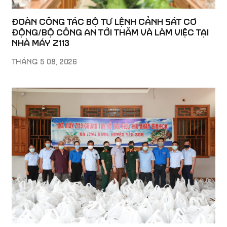
ĐOÀN CÔNG TÁC BỘ TƯ LỆNH CẢNH SÁT CƠ
ĐỘNG/BỘ CÔNG AN TỚI THĂM VÀ LÀM VIỆC TẠI
NHÀ MÁY Z113
THÁNG 5 08, 2026