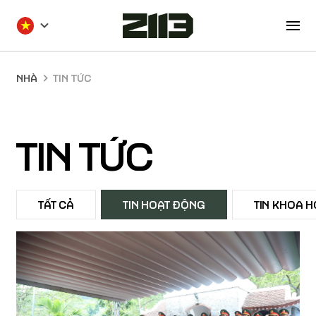
Nhảy
đến
nội
dung
NHÀ
TIN TỨC
TIN TỨC
TẤT CẢ
TIN HOẠT ĐỘNG
TIN KHOA 