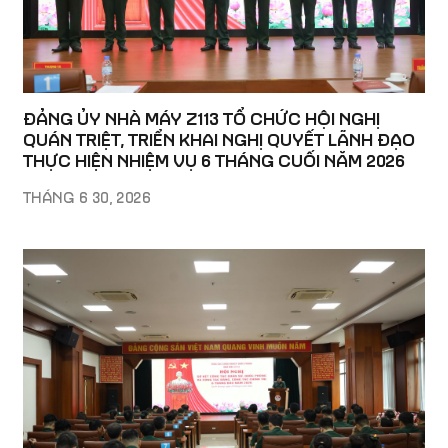
ĐẢNG ỦY NHÀ MÁY Z113 TỔ CHỨC HỘI NGHỊ
QUÁN TRIỆT, TRIỂN KHAI NGHỊ QUYẾT LÃNH ĐẠO
THỰC HIỆN NHIỆM VỤ 6 THÁNG CUỐI NĂM 2026
THÁNG 6 30, 2026