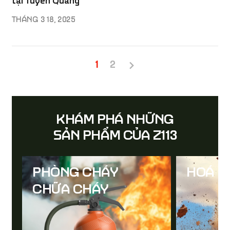
tại Tuyên Quang
THÁNG 3 18, 2025
Trang
Trang
1
2
Pagination
hiện
thời
KHÁM PHÁ NHỮNG
SẢN PHẨM CỦA Z113
PHÒNG CHÁY
HOÁ N
CHỮA CHÁY