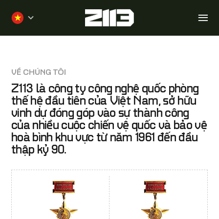
HÀO HÙNG
Nhảy
đến
nội
dung
NHÀ
VỀ CHÚNG TÔI
VỀ CHÚNG TÔI
Z113 là công ty công nghệ quốc phòng
thế hệ đầu tiên của Việt Nam, sở hữu
vinh dự đóng góp vào sự thành công
của nhiều cuộc chiến vệ quốc và bảo vệ
hoà bình khu vực từ năm 1961 đến đầu
thập kỷ 90.