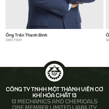
TÌM HIỂU VỀ NĂNG LỰC
SẢN XUẤT HIỆN ĐẠI
Ông Trần Thanh Bình
Ô
CỦA Z113
CHỦ TỊCH
G
KHÁM PHÁ
CÔNG TY TNHH MỘT THÀNH VIÊN CƠ
KHÍ HÓA CHẤT 13
13 MECHANICS AND CHEMICALS
ONE MEMBER LIMITED LIABILITY