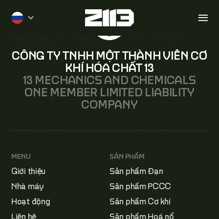
Перейти
Подписаться на Công nghệ sản xuất
к
основному
содержанию
CÔNG TY TNHH MỘT THÀNH VIÊN CƠ
KHÍ HÓA CHẤT 13
13 MECHANICS AND CHEMICALS
ONE MEMBER LIMITED LIABILITY
COMPANY
MENU
SẢN PHẨM
Giới thiệu
Sản phẩm Đạn
Nhà máy
Sản phẩm PCCC
Hoạt động
Sản phẩm Cơ khí
Liên hệ
Sản phẩm Hoá nổ