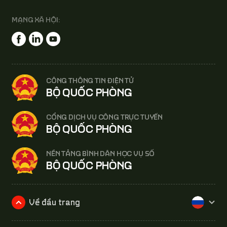
MẠNG XÃ HỘI:
CÔNG THÔNG TIN ĐIỆN TỬ
BỘ QUỐC PHÒNG
CỔNG DỊCH VỤ CÔNG TRỰC TUYẾN
BỘ QUỐC PHÒNG
NỀN TẢNG BÌNH DÂN HỌC VỤ SỐ
BỘ QUỐC PHÒNG