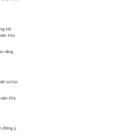
ng tôi
 bên thứ
ận rằng
ất cứ lúc
tuân thủ
ên đồng ý