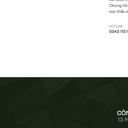
Chúng tôi 
mọi thắc m
HOTLINE
0342 113 1
CÔN
13 