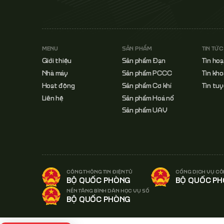
MENU
SẢN PHẨM
TIN TỨC
Giới thiệu
Sản phẩm Đạn
Tin ho
Nhà máy
Sản phẩm PCCC
Tin kho
Hoạt động
Sản phẩm Cơ khí
Tin tu
Liên hệ
Sản phẩm Hoá nổ
Sản phẩm UAV
CÔNG THÔNG TIN ĐIỆN TỬ
CỔNG DỊCH VỤ CÔ
BỘ QUỐC PHÒNG
BỘ QUỐC P
NỀN TẢNG BÌNH DÂN HỌC VỤ SỐ
BỘ QUỐC PHÒNG