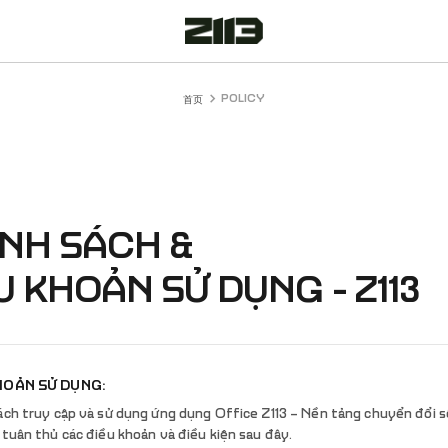
POLICY
首页
NH SÁCH &
U KHOẢN SỬ DỤNG - Z113
KHOẢN SỬ DỤNG:
ách truy cập và sử dụng ứng dụng Office Z113 – Nền tảng chuyển đổi s
tuân thủ các điều khoản và điều kiện sau đây.