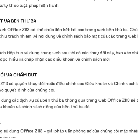
xử lý theo luật pháp hiện hành.
ẾT VÀ BÊN THỨ BA:
eb Office Z113 có thể chứa liên kết tới các trang web bên thứ ba. Chú
chịu trách nhiệm về nội dung và chính sách bảo mật của các trang web
ch tiếp tục sử dụng trang web sau khi có các thay đổi này, bạn xác nh
đọc, hiểu và chấp nhận các điều khoản và chính sách mới.
ĐỔI VÀ CHẤM DỨT
Z113 có quyền thay đổi hoặc điều chỉnh các Điều khoản và Chính sách b
eo quyết định của chúng tôi.
 dụng các dịch vụ của bên thứ ba thông qua trang web Office Z113 sẽ 
u khoản và chính sách riêng của bên thứ ba đó.
Ệ
g sử dụng Office Z113 – giải pháp văn phòng số của chúng tôi mặc nhi
khoản này.