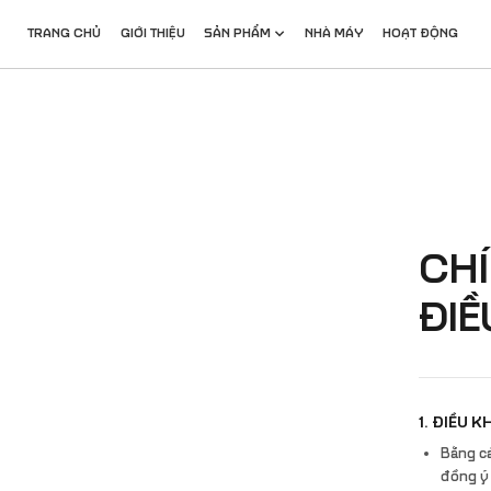
跳
转
TRANG CHỦ
GIỚI THIỆU
SẢN PHẨM
NHÀ MÁY
HOẠT ĐỘNG
到
主
要
内
容
CHÍ
ĐIỀ
1. ĐIỀU 
Bằng c
đồng ý 