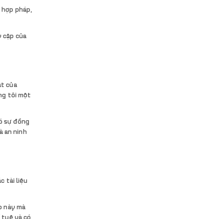
 hợp pháp,
y cập của
ật của
ng tôi một
có sự đồng
à an ninh
 tài liệu
eb này mà
 tuệ và có