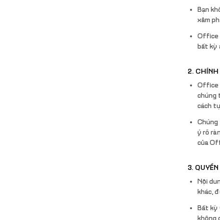
Bạn kh
xâm ph
Office 
bất kỳ 
2. CHÍNH
Office
chúng t
cách t
Chúng t
ý rõ rà
của Off
3. QUYỀN
Nội dun
khác, đ
Bất kỳ 
không c