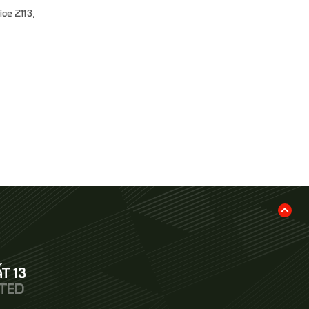
ce Z113,
T 13
ITED