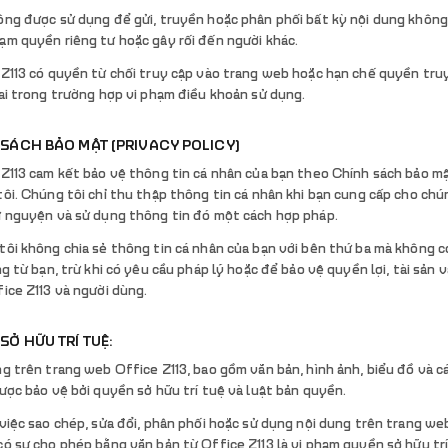
ông được sử dụng để gửi, truyền hoặc phân phối bất kỳ nội dung không
ạm quyền riêng tư hoặc gây rối đến người khác.
Z113 có quyền từ chối truy cập vào trang web hoặc hạn chế quyền tru
ai trong trường hợp vi phạm điều khoản sử dụng.
 SÁCH BẢO MẬT (PRIVACY POLICY)
 Z113 cam kết bảo vệ thông tin cá nhân của bạn theo Chính sách bảo m
ôi. Chúng tôi chỉ thu thập thông tin cá nhân khi bạn cung cấp cho chú
ự nguyện và sử dụng thông tin đó một cách hợp pháp.
ôi không chia sẻ thông tin cá nhân của bạn với bên thứ ba mà không 
ng từ bạn, trừ khi có yêu cầu pháp lý hoặc để bảo vệ quyền lợi, tài sản v
ice Z113 và người dùng.
 SỞ HỮU TRÍ TUỆ:
g trên trang web Office Z113, bao gồm văn bản, hình ảnh, biểu đồ và các
ược bảo vệ bởi quyền sở hữu trí tuệ và luật bản quyền.
việc sao chép, sửa đổi, phân phối hoặc sử dụng nội dung trên trang w
ó sự cho phép bằng văn bản từ Office Z113 là vi phạm quyền sở hữu trí