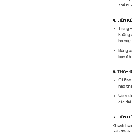
thể bị 
4. LIÊN K
Trang w
không 
ba này.
Bằng cá
bạn đã 
5. THAY 
Office 
nào th
Việc sử
các điề
6. LIÊN H
Khách hàn
với điều 