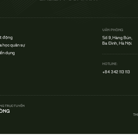
VĂN PHÒNG
ạt động
Số 9, Hàng Bún,
Ba Đình, Hà Nội.
a học quân sự
yển dụng
HOTLINE:
+84 342 113 113
NG TRỰC TUYẾN
HÒNG
TH