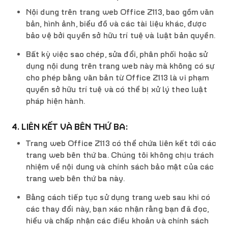
Nội dung trên trang web Office Z113, bao gồm văn
bản, hình ảnh, biểu đồ và các tài liệu khác, được
bảo vệ bởi quyền sở hữu trí tuệ và luật bản quyền.
Bất kỳ việc sao chép, sửa đổi, phân phối hoặc sử
dụng nội dung trên trang web này mà không có sự
cho phép bằng văn bản từ Office Z113 là vi phạm
quyền sở hữu trí tuệ và có thể bị xử lý theo luật
pháp hiện hành.
4. LIÊN KẾT VÀ BÊN THỨ BA:
Trang web Office Z113 có thể chứa liên kết tới các
trang web bên thứ ba. Chúng tôi không chịu trách
nhiệm về nội dung và chính sách bảo mật của các
trang web bên thứ ba này.
Bằng cách tiếp tục sử dụng trang web sau khi có
các thay đổi này, bạn xác nhận rằng bạn đã đọc,
hiểu và chấp nhận các điều khoản và chính sách