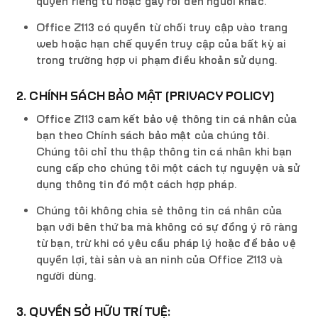
quyền riêng tư hoặc gây rối đến người khác.
Office Z113 có quyền từ chối truy cập vào trang
web hoặc hạn chế quyền truy cập của bất kỳ ai
trong trường hợp vi phạm điều khoản sử dụng.
2. CHÍNH SÁCH BẢO MẬT (PRIVACY POLICY)
Office Z113 cam kết bảo vệ thông tin cá nhân của
bạn theo Chính sách bảo mật của chúng tôi.
Chúng tôi chỉ thu thập thông tin cá nhân khi bạn
cung cấp cho chúng tôi một cách tự nguyện và sử
dụng thông tin đó một cách hợp pháp.
Chúng tôi không chia sẻ thông tin cá nhân của
bạn với bên thứ ba mà không có sự đồng ý rõ ràng
từ bạn, trừ khi có yêu cầu pháp lý hoặc để bảo vệ
quyền lợi, tài sản và an ninh của Office Z113 và
người dùng.
3. QUYỀN SỞ HỮU TRÍ TUỆ: