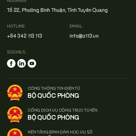
ADDRESS
Tổ 22, Phường Bình Thuận, Tỉnh Tuyên Quang
HOTLINE:
EMAIL:
+84 342 113 113
info@z113.vn
SOCIALS:
CÔNG THÔNG TIN ĐIỆN TỬ
BỘ QUỐC PHÒNG
CỔNG DỊCH VỤ CÔNG TRỰC TUYẾN
BỘ QUỐC PHÒNG
NỀN TẢNG BÌNH DÂN HỌC VỤ SỐ