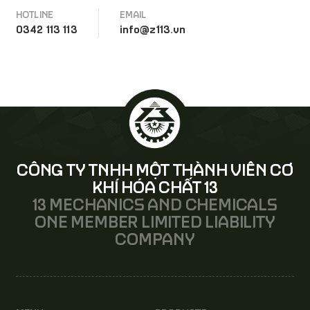
HOTLINE
EMAIL
0342 113 113
info@z113.vn
CÔNG TY TNHH MỘT THÀNH VIÊN CƠ
KHÍ HÓA CHẤT 13
13 MECHANICS AND CHEMICALS
ONE MEMBER LIMITED LIABILITY
COMPANY