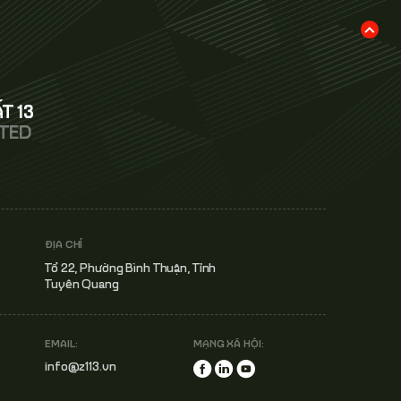
T 13
ITED
ĐỊA CHỈ
Tổ 22, Phường Bình Thuận, Tỉnh
Tuyên Quang
EMAIL:
MẠNG XÃ HỘI:
info@z113.vn