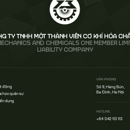
G TY TNHH MỘT THÀNH VIÊN CƠ KHÍ HÓA CHẤ
MECHANICS AND CHEMICALS ONE MEMBER LIM
LIABILITY COMPANY
VĂN PHÒNG
ạt động
Số 9, Hàng Bún,
Ba Đình, Hà Nội.
a học quân sự
yển dụng
HOTLINE:
+84 342 113 113