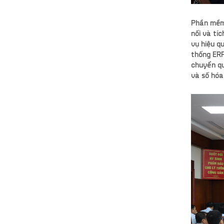
Phần mềm 
nối và tí
vụ hiệu q
thống ERP
chuyển qu
và số hóa