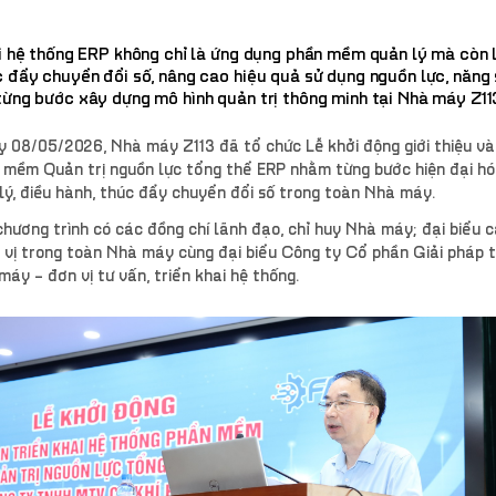
i hệ thống ERP không chỉ là ứng dụng phần mềm quản lý mà còn 
 đẩy chuyển đổi số, nâng cao hiệu quả sử dụng nguồn lực, năng 
ừng bước xây dựng mô hình quản trị thông minh tại Nhà máy Z11
 08/05/2026, Nhà máy Z113 đã tổ chức Lễ khởi động giới thiệu và
 mềm Quản trị nguồn lực tổng thể ERP nhằm từng bước hiện đại h
lý, điều hành, thúc đẩy chuyển đổi số trong toàn Nhà máy.
hương trình có các đồng chí lãnh đạo, chỉ huy Nhà máy; đại biểu 
 vị trong toàn Nhà máy cùng đại biểu Công ty Cổ phần Giải pháp 
máy – đơn vị tư vấn, triển khai hệ thống.