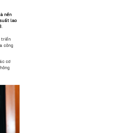
là nền
suất lao
3.
 triển
óa công
các cơ
thông