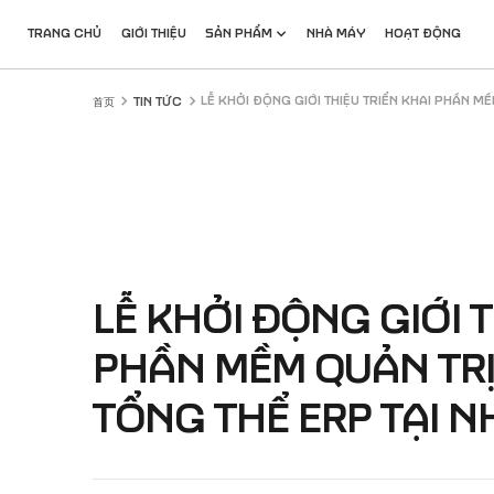
跳
转
TRANG CHỦ
GIỚI THIỆU
SẢN PHẨM
NHÀ MÁY
HOẠT ĐỘNG
到
主
要
LỄ KHỞI ĐỘNG GIỚI THIỆU TRIỂN KHAI PHẦN MỀ
首页
TIN TỨC
内
容
LỄ KHỞI ĐỘNG GIỚI T
PHẦN MỀM QUẢN TR
TỔNG THỂ ERP TẠI N