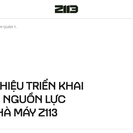
M QUẢN T...
HIỆU TRIỂN KHAI
Ị NGUỒN LỰC
HÀ MÁY Z113