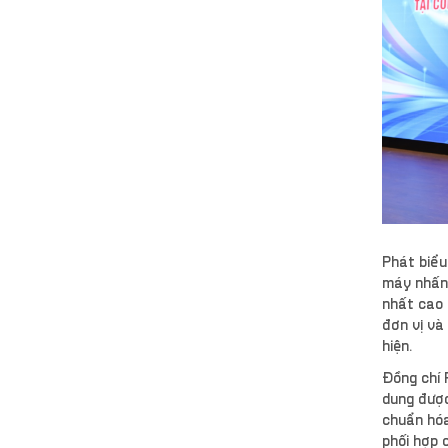
Phát biểu
máy nhấn 
nhất cao 
đơn vị và
hiện.
Đồng chí 
dung được
chuẩn hóa
phối hợp 