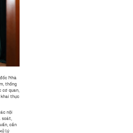
 đốc Nhà
âm, thống
c cơ quan,
 khai thực
ác nội
à soát,
 vấn, cần
xử lý