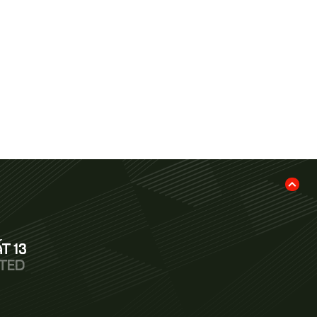
T 13
ITED