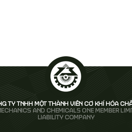
G TY TNHH MỘT THÀNH VIÊN CƠ KHÍ HÓA CHẤ
MECHANICS AND CHEMICALS ONE MEMBER LIM
LIABILITY COMPANY