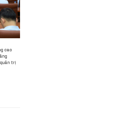
ng cao
tăng
quản trị