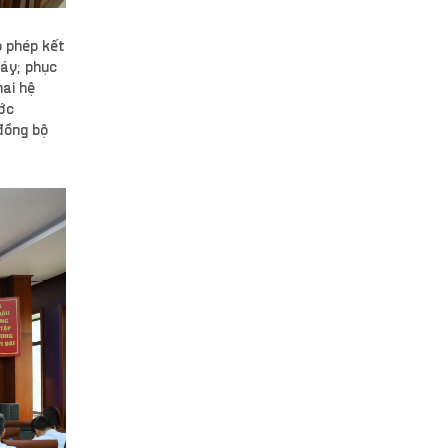
o phép kết
máy; phục
hai hệ
ớc
đồng bộ