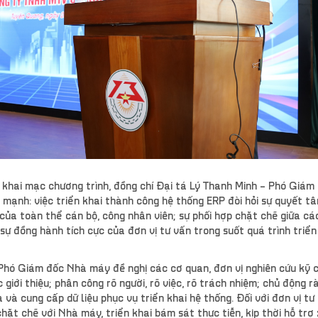
 khai mạc chương trình, đồng chí Đại tá Lý Thanh Minh – Phó Giám
mạnh: việc triển khai thành công hệ thống ERP đòi hỏi sự quyết t
của toàn thể cán bộ, công nhân viên; sự phối hợp chặt chẽ giữa cá
 sự đồng hành tích cực của đơn vị tư vấn trong suốt quá trình triển
Phó Giám đốc Nhà máy đề nghị các cơ quan, đơn vị nghiên cứu kỹ c
 giới thiệu; phân công rõ người, rõ việc, rõ trách nhiệm; chủ động r
 và cung cấp dữ liệu phục vụ triển khai hệ thống. Đối với đơn vị tư
chặt chẽ với Nhà máy, triển khai bám sát thực tiễn, kịp thời hỗ trợ 