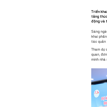
Triển kha
tảng thúc
động và t
Sáng ngày
khai phần
tác quản 
Tham dự c
quan, đơn
minh nhà 